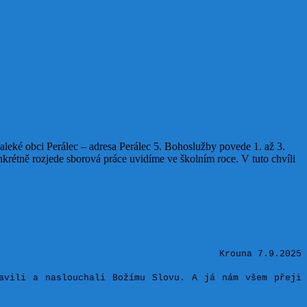
daleké obci Perálec – adresa Perálec 5. Bohoslužby povede 1. až 3.
nkrétně rozjede sborová práce uvidíme ve školním roce. V tuto chvíli
Krouna 7.9.2025
avili a naslouchali Božímu Slovu. A já nám všem přeji