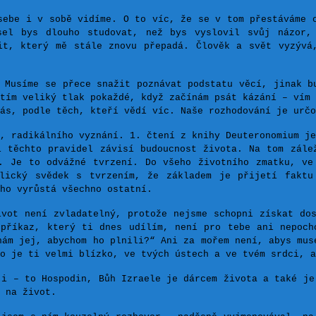
sebe i v sobě vidíme. O to víc, že se v tom přestáváme 
sel bys dlouho studovat, než bys vyslovil svůj názor,
it, který mě stále znovu přepadá. Člověk a svět vyzývá
 Musíme se přece snažit poznávat podstatu věcí, jinak b
tím veliký tlak pokaždé, když začínám psát kázání – vím 
ás, podle těch, kteří vědí víc. Naše rozhodování je určo
, radikálního vyznání. 1. čtení z knihy Deuteronomium je
í těchto pravidel závisí budoucnost života. Na tom zále
. Je to odvážné tvrzení. Do všeho životního zmatku, ve
blický svědek s tvrzením, že základem je přijetí faktu
ho vyrůstá všechno ostatní.
vot není zvladatelný, protože nejsme schopni získat do
 příkaz, který ti dnes udílím, není pro tebe ani nepoch
nám jej, abychom ho plnili?“ Ani za mořem není, abys mus
o je ti velmi blízko, ve tvých ústech a ve tvém srdci, a
ji – to Hospodin, Bůh Izraele je dárcem života a také je
 na život.