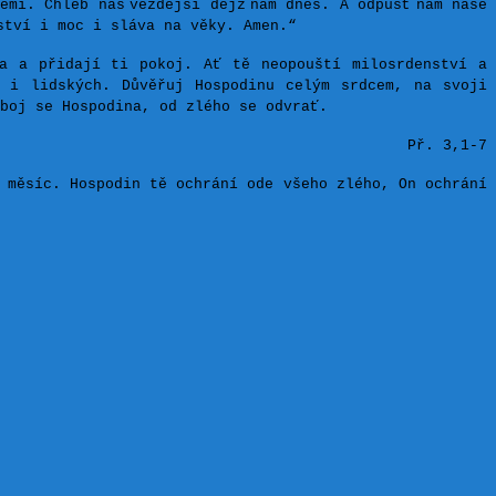
emi. Chléb náš
vezdejší dejž
nám dnes. A odpusť
nám naše
ství i moc i sláva na věky. Amen.“
a a přidají ti pokoj. Ať tě neopouští milosrdenství a
 i lidských. Důvěřuj Hospodinu celým srdcem, na svoji
boj se Hospodina, od zlého se odvrať.
Př. 3,1-7
 měsíc. Hospodin tě ochrání ode všeho zlého, On ochrání