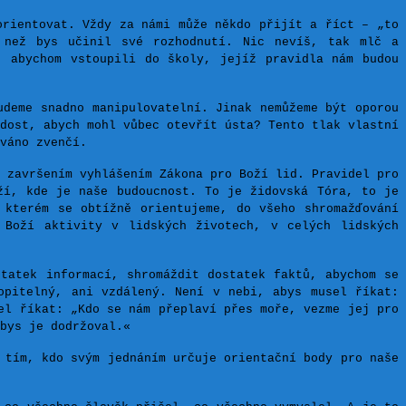
orientovat. Vždy za námi může někdo přijít a říct – „to
 než bys učinil své rozhodnutí. Nic nevíš, tak mlč a
, abychom vstoupili do školy, jejíž pravidla nám budou
udeme snadno manipulovatelní. Jinak nemůžeme být oporou
dost, abych mohl vůbec otevřít ústa? Tento tlak vlastní
váno zvenčí.
 završením vyhlášením Zákona pro Boží lid. Pravidel pro
ží, kde je naše budoucnost. To je židovská Tóra, to je
 kterém se obtížně orientujeme, do všeho shromažďování
 Boží aktivity v lidských životech, v celých lidských
statek informací, shromáždit dostatek faktů, abychom se
opitelný, ani vzdálený. Není v nebi, abys musel říkat:
el říkat: „Kdo se nám přeplaví přes moře, vezme jej pro
bys je dodržoval.«
 tím, kdo svým jednáním určuje orientační body pro naše