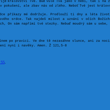
řijď
království Tvé. Buď
vůle Tvá jako v nebi, tak i na z
v pokušení, ale zbav nás od zlého. Neboť
Tvé jest králov
dce příkazy mé dodržuje. Prodlouží ti dny a léta život
svého srdce. Tak najdeš milost a uznání v očích Božích
ch, On sám napřímí tvé stezky. Nebuď moudrý sám u sebe, 
ínem po pravici. Ve dne tě nezasáhne slunce, ani za noci
zení nyní i navěky. Amen. Ž 121,5-8
155
.