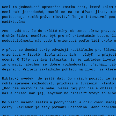
Není to jednoduché uprostřed zmatku cest, které kolem 
není tak jednoduché, musíš se na to dívat jinak, mu
poslouchej. Nemáš právo mluvit.“ To je intenzivní poc
nadiktována.
Ano – zdá se, že do určité míry má tento důraz pravdu.
druhým lidem, nemůžeme být pro ně orientačním bodem. Cí
nedostatečnosti nás vede k orientaci podle lidí okolo n
A přece se dnešní texty odvažují radikálního prohlášení
orientaci v životě. Zcela zásadních – vždyť na přijet
učení. O Tóře vyznává žalmista, že je základem života
informací, abychom se dobře rozhodovali, přichází bi
dějinách. Přijetí základního pohledu na život, ze které
Biblický svědek jde ještě dál. Do našich pocitů, že ži
mohli správně rozhodovat, přichází s tvrzením: »Tento
„Kdo nám vystoupí na nebe, vezme jej pro nás a ohlásí 
nás a ohlásí nám jej, abychom ho plnili?“ Vždyť to slov
Do všeho našeho zmatku a pochybností a obav vnáší nadě
cesty.
Základem je tedy poznání Hospodina. Jeho pohledu