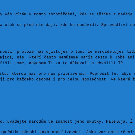
y vás vítám v tomto shromáždění, kde se těšíme z naděje 
a útěk se před ním dají, kdo ho nenávidí. Spravedliví se
ností, protože nás ujišťuješ o tom, že nerozděluješ lid
ající, nás, kteří často nemůžeme najít cestu k Tobě an
Přišli jsme, abychom Ti za to děkovali a chválili Tě.
stu, kterou máš pro nás připravenou. Poprosit Tě, abys 
ji pro každého osobně i pro celou společnost, ve které ž
o, uvádějte národům ve známost jeho skutky. Haleluja. Ž 
zpočátku působí jako moralizování. Jako varianta rčení