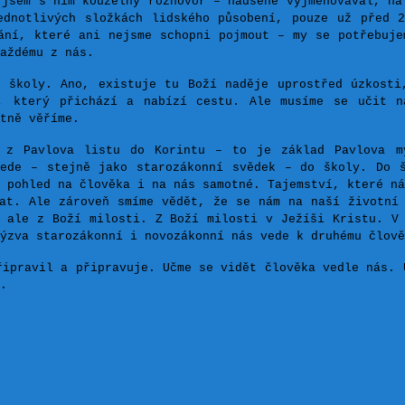
 jsem s ním kouzelný rozhovor – nadšeně vyjmenovával, na
ednotlivých složkách lidského působení, pouze už před 
ání, které ani nejsme schopni pojmout – my se potřebuj
aždému z nás.
 školy. Ano, existuje tu Boží naděje uprostřed úzkosti
, který přichází a nabízí cestu. Ale musíme se učit n
tně věříme.
 z Pavlova listu do Korintu – to je základ Pavlova my
ede – stejně jako starozákonní svědek – do školy. Do 
 pohled na člověka i na nás samotné. Tajemství, které ná
at. Ale zároveň smíme vědět, že se nám na naší životní
, ale z Boží milosti. Z Boží milosti v Ježíši Kristu. V
ýzva starozákonní i novozákonní nás vede k druhému člově
řipravil a připravuje. Učme se vidět člověka vedle nás. 
.