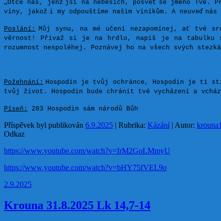
„
Otče náš, jenž
jsi na nebesích, posvěť
se jméno Tvé. P
viny, jakož
i my odpouštíme našim viníkům. A neuveď
nás 
Poslání:
Můj synu, na mé učení nezapomínej, ať tvé sr
věrnost! Přivaž si je na hrdlo, napiš je na tabulku 
rozumnost nespoléhej. Poznávej ho na všech svých stezká
Požehnání:
Hospodin je tvůj ochránce, Hospodin je ti st
tvůj život. Hospodin bude chránit tvé vycházení a vchá
Píseň:
283 Hospodin sám národů Bůh
Příspěvek byl publikován
6.9.2025
| Rubrika:
Kázání
| Autor:
krouna
Odkaz
https://www.youtube.com/watch?v=IrM2GoLMmyU
https://www.youtube.com/watch?v=bHY75fVEL9o
2.9.2025
Krouna 31.8.2025 Lk 14,7-14