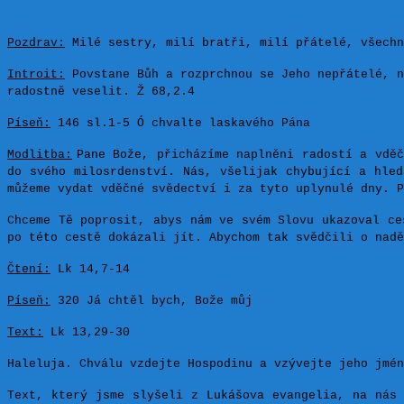
Pozdrav:
Milé sestry, milí bratři, milí přátelé, všechn
Introit:
Povstane Bůh a rozprchnou se Jeho nepřátelé, n
radostně veselit. Ž 68,2.4
Píseň:
146 sl.1-5 Ó chvalte laskavého Pána
Modlitba:
Pane Bože, přicházíme naplněni radostí a vděč
do svého milosrdenství. Nás, všelijak chybující a hled
můžeme vydat vděčné svědectví i za tyto uplynulé dny. 
Chceme Tě poprosit, abys nám ve svém Slovu ukazoval ce
po této cestě dokázali jít. Abychom tak svědčili o nadě
Čtení:
Lk 14,7-14
Píseň:
320 Já chtěl bych, Bože můj
Text:
Lk 13,29-30
Haleluja. Chválu vzdejte Hospodinu a vzývejte jeho jmén
Text, který jsme slyšeli z Lukášova evangelia, na nás 