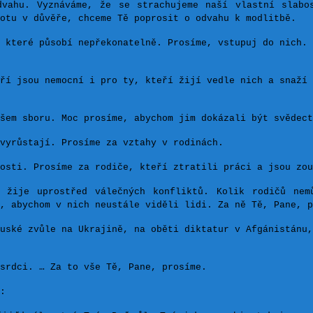
vahu. Vyznáváme, že se strachujeme naší vlastní slabo
otu v důvěře, chceme Tě poprosit o odvahu k modlitbě.
 které působí nepřekonatelně. Prosíme, vstupuj do nich. 
ří jsou nemocní i pro ty, kteří žijí vedle nich a snaží 
šem sboru. Moc prosíme, abychom jim dokázali být svědect
vyrůstají. Prosíme za vztahy v rodinách.
osti. Prosíme za rodiče, kteří ztratili práci a jsou zou
 žije uprostřed válečných konfliktů. Kolik rodičů nem
, abychom v nich neustále viděli lidi. Za ně Tě, Pane, p
uské zvůle na Ukrajině, na oběti diktatur v Afgánistánu,
srdci. … Za to vše Tě, Pane, prosíme.
: