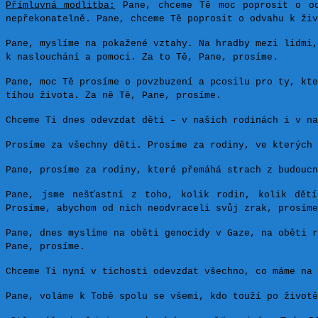
Přímluvná modlitba:
Pane, chceme Tě moc poprosit o od
nepřekonatelně. Pane, chceme Tě poprosit o odvahu k živ
Pane, myslíme na pokažené vztahy. Na hradby mezi lidmi,
k naslouchání a pomoci. Za to Tě, Pane, prosíme.
Pane, moc Tě prosíme o povzbuzení a pcosilu pro ty, kte
tíhou života. Za ně Tě, Pane, prosíme.
Chceme Ti dnes odevzdat děti – v našich rodinách i v na
Prosíme za všechny děti. Prosíme za rodiny, ve kterých 
Pane, prosíme za rodiny, které přemáhá strach z budoucn
Pane, jsme nešťastní z toho, kolik rodin, kolik dětí
Prosíme, abychom od nich neodvraceli svůj zrak, prosíme
Pane, dnes myslíme na oběti genocidy v Gaze, na oběti r
Pane, prosíme.
Chceme Ti nyní v tichosti odevzdat všechno, co máme na 
Pane, voláme k Tobě spolu se všemi, kdo touží po životě