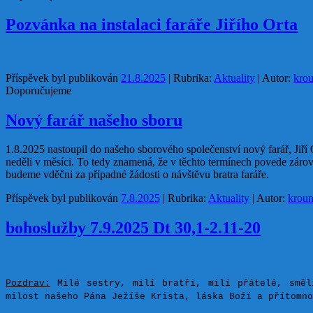
Pozvánka na instalaci faráře Jiřího Orta
Příspěvek byl publikován
21.8.2025
| Rubrika:
Aktuality
| Autor:
kro
Doporučujeme
Nový farář našeho sboru
1.8.2025 nastoupil do našeho sborového společenství nový farář, Jiří 
neděli v měsíci. To tedy znamená, že v těchto termínech povede zárov
budeme vděčni za případné žádosti o návštěvu bratra faráře.
Příspěvek byl publikován
7.8.2025
| Rubrika:
Aktuality
| Autor:
krou
bohoslužby 7.9.2025 Dt 30,1-2.11-20
Pozdrav:
Milé sestry, milí bratři, milí přátelé, směl
milost našeho Pána Ježíše Krista, láska Boží a přítomno