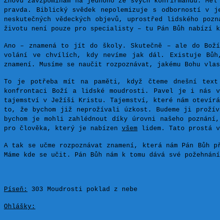
Znovu zavzpomínám na jednoho ze svých konfirmandů. Měl
pravda. Biblický svědek nepolemizuje s odborností v j
neskutečných vědeckých objevů, uprostřed lidského pozn
životu není pouze pro specialisty – tu Pán Bůh nabízí k
Ano – znamená to jít do školy. Skutečně – ale do Boží
volání ve chvílích, kdy nevíme jak dál. Existuje Bůh
znamení.
Musíme se naučit rozpoznávat, jakému Bohu vlas
To je potřeba mít na paměti, když čteme dnešní text
konfrontaci Boží a lidské moudrosti. Pavel je i nás v
tajemství v Ježíši Kristu. Tajemství, které nám otevírá
to, že bychom již neprožívali úzkost. Budeme ji prožív
bychom je mohli zahlédnout díky úrovni našeho poznání
pro člověka,
kter
ý
je nabízen
všem
lidem. Tato prostá v
A tak se učme rozpoznávat znamení, která nám Pán Bůh p
Máme kde se učit. Pán Bůh nám k tomu dává své požehnání
Píseň:
303 Moudrosti poklad z nebe
Ohlášky: