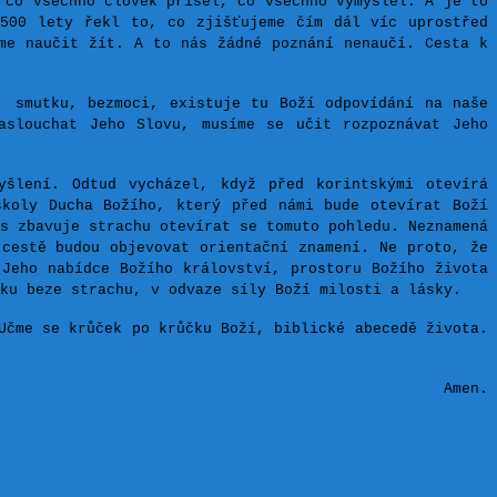
 co všechno člověk přišel, co všechno vymyslel. A je to
2500 lety řekl to, co zjišťujeme čím dál víc uprostřed
eme naučit žít. A to nás žádné poznání nenaučí. Cesta k
, smutku, bezmoci, existuje tu Boží odpovídání na naše
aslouchat Jeho Slovu, musíme se učit rozpoznávat Jeho
šlení. Odtud vycházel, když před korintskými otevírá
školy Ducha Božího, který před námi bude otevírat Boží
s zbavuje strachu otevírat se tomuto pohledu. Neznamená
 cestě budou objevovat orientační znamení. Ne proto, že
 Jeho nabídce Božího království,
prostoru Božího života
ku beze strachu, v odvaze síly Boží milosti a lásky.
Učme se krůček po krůčku Boží, biblické abecedě života.
Amen.