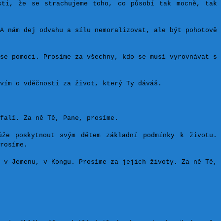
sti, že se strachujeme toho, co působí tak mocně, tak
A nám dej odvahu a sílu nemoralizovat, ale být pohotově
se pomoci. Prosíme za všechny, kdo se musí vyrovnávat s
vím o vděčnosti za život, který Ty dáváš.
falí. Za ně Tě, Pane, prosíme.
ůže poskytnout svým dětem základní podmínky k životu.
rosíme.
 v Jemenu, v Kongu. Prosíme za jejich životy. Za ně Tě,