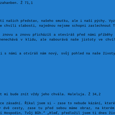
zahanben. Ž 71,1
tí našich představ, našeho smutku, ale i naší pýchy. Vyz
e chvíli slabosti, najednou nejsme schopni zaslechnout T
 znovu a znovu přicházíš a otevíráš před námi příběhy
nenechává v klidu, ale nabourává naše jistoty ve chví
i s námi a otvíráš nám nový, svůj pohled na naše život
t mi bude znít vždy jeho chvála. Haleluja. Ž 34,2
ce zásadní. Říkal jsem si – zase to nebude kázání, které
y dvě cesty, zase tu před sebou máme obraz, na které
dí Hospodin, Tvůj Bůh.“
„
Hleď, předložil jsem ti dnes živ