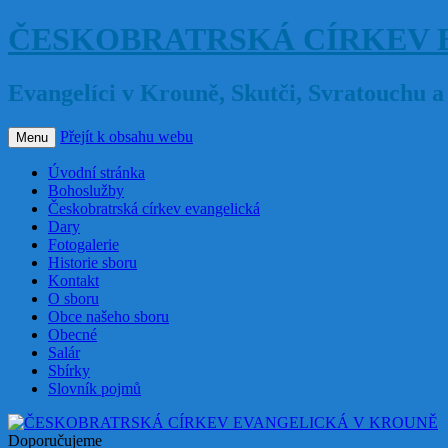
ČESKOBRATRSKÁ CÍRKEV 
Evangelíci v Krouně, Skutči, Svratouchu 
Přejít k obsahu webu
Menu
Úvodní stránka
Bohoslužby
Českobratrská církev evangelická
Dary
Fotogalerie
Historie sboru
Kontakt
O sboru
Obce našeho sboru
Obecné
Salár
Sbírky
Slovník pojmů
Doporučujeme