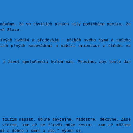
náváme, že ve chvílích plných síly podléháme pocitu, že
vé Slovo.
 Tvých svědků a především – příběh svého Syna a našeho
lích plných sebevědomí a nabízí orientaci a útěchu ve
y i život společnosti kolem nás. Prosíme, aby tento dar
 toužím napsat. Úplně obyčejné, radostné, děkovné. Zase
m vidíme, kam až se člověk může dostat. Kam až můžeme
ot a dobro i smrt a zlo.“ Vyber si.