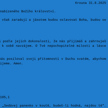
Krouna 31.8.2025
nabízeného Božího království.
 však zaradují a jásotem budou oslavovat Boha, budou se
i podle jejich dokonalosti, že nás přijímáš a zahrnuješ
i k sobě navzájem. O Tvé nepochopitelné milosti a lásce
nás posiloval svoji přítomností v Duchu svatém, abychom
ijeme. Amen.
105,1
: „Sedávej panenko v koutě, budeš-li hodná, najdou tě“.