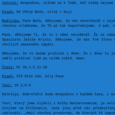
Introit:
Hospodine, utíkám se k Tobě, kéž nikdy nejsem 
Píseň:
94 Věčný Bože, silný v boji
Modlitba:
Pane Bože, děkujeme, že nás nenecháváš v zaje
všechno zvládneme, že Tě až tak nepotřebujeme. A pak, v
Pane, děkujeme Ti, že to s námi nevzdáváš. Že za námi
Spasitele Ježíše Krista. Děkujeme, že nás Tvé Slovo 
chvílích zmateného tápání.
Děkujeme, že to smíme prožívat i dnes. Že i dnes tu js
směli prožívat lidé po celém světě. Amen.
Čtení:
Dt 30,1-2.11-20
Píseň:
570 Otče náš, milý Pane
Text:
1K 2,6-9
Haleluja.
Dobrořečit budu Hospodinu v každém čase, z ús
Text, který jsme slyšeli z knihy Deuteronomium, je veli
stojíme na křižovatce, zase jsou před nás předestřen
zabloudit. „Mezi všechny pronárody, do kterých tě zapu